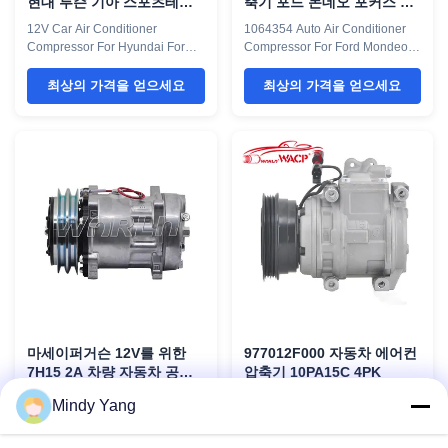
현대 투슨 기아 스포츠테이
축기 포드 몬데오 포커스 트
지 97701D3500
랜зит WXFD024
12V Car Air Conditioner
1064354 Auto Air Conditioner
WXHY138A
Compressor For Hyundai For
Compressor For Ford Mondeo
Tucson For Kia Sportage
Focus Transit WXFD024 The car
WXHY138A Parameter: Model
compressor is an important part
최상의 가격을 얻으세요
최상의 가격을 얻으세요
Number WXHY138A Car Model
of the air conditioning system,
For Hyundai For Tucson For Kia
turning and powering the air
Sportage Compressor model
conditioner through a drive belt.
DVE16N 6PK Voltage 12V OEM
When you turn on the air
97701D3500 Compressor
conditioner, the electromagnetic
Pictures Replacing an
clutch starts the compressor, ...
automotive air conditioning
compressor ...
마세이퍼거슨 12V를 위한
977012F000 자동차 에어컨
7H15 2A 차량 자동차 공기
압축기 10PA15C 4PK
조절 압축기
7H15 2A Vehicle Auto Air
977012F000 Car Air
Mindy Yang
Conditioning Compressor For
Conditioning Compressor
MasseyFerguson 12V
10PA15C 4PK For Kia Cerato