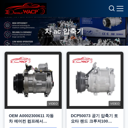
차 ac 압축기
VIDEO
VIDEO
OEM A0002300611 자동
DCP50073 공기 압축기 토
차 에어컨 컴프레서
요타 랜드 크루저100
10PA17L 6PK 벤츠 W124
4.2TD HDJ WXTT134