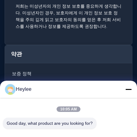
저희는 미성년자의 개인 정보 보호를 중요하게 생각합니
다. 미성년자인 경우, 보호자에게 이 개인 정보 보호 정
책을 주의 깊게 읽고 보호자의 동의를 얻은 후 저희 서비
스를 사용하거나 정보를 제공하도록 권장합니다.
약관
보증 정책
설치 지침
Heylee
개인 정보 정책
10:05 AM
Good day, what product are you looking for?
주소: 제1128호, 남탑, 안후아 후이, 북부 바이연 대도, 바이연 구,