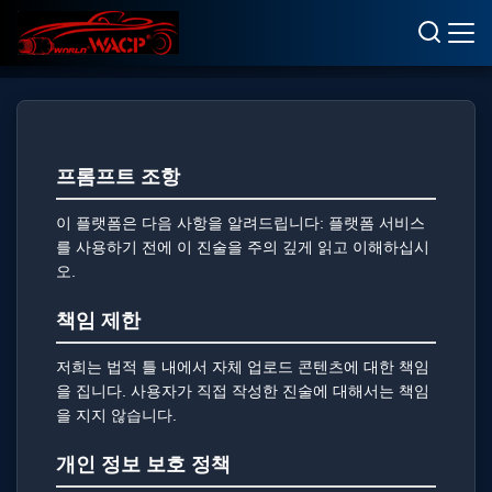
약관
프롬프트 조항
이 플랫폼은 다음 사항을 알려드립니다: 플랫폼 서비스
를 사용하기 전에 이 진술을 주의 깊게 읽고 이해하십시
오.
책임 제한
저희는 법적 틀 내에서 자체 업로드 콘텐츠에 대한 책임
을 집니다. 사용자가 직접 작성한 진술에 대해서는 책임
을 지지 않습니다.
개인 정보 보호 정책