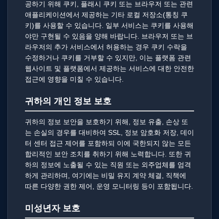
공하기 위해 쿠키, 플래시 쿠키 또는 브라우저 또는 관련
애플리케이션에서 제공하는 기타 로컬 저장소(통칭 쿠
키)를 사용할 수 있습니다. 일부 서비스는 쿠키를 사용해
야만 구현될 수 있음을 양해 바랍니다. 브라우저 또는 브
라우저의 추가 서비스에서 허용하는 경우 쿠키 수락을
수정하거나 쿠키를 거부할 수 있지만, 이는 플랫폼 관련
웹사이트 및 플랫폼에서 제공하는 서비스에 대한 안전한
접근에 영향을 미칠 수 있습니다.
귀하의 개인 정보 보호
귀하의 정보 보안을 보호하기 위해, 정보 유출, 손상 또
는 손실의 경우를 대비하여 SSL, 정보 암호화 저장, 데이
터 센터 접근 제어를 포함하되 이에 국한되지 않는 모든
합리적인 보안 조치를 취하기 위해 노력합니다. 또한 귀
하의 정보에 노출될 수 있는 직원 또는 외주업체를 엄격
하게 관리하며, 여기에는 비밀 유지 계약 체결, 직책에
따른 다양한 권한 제어, 운영 모니터링 등이 포함됩니다.
미성년자 보호