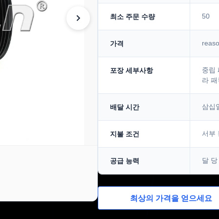
50
최소 주문 수량
reas
가격
중립 
포장 세부사항
라 패킹
삼십
배달 시간
서부 동
지불 조건
달 당 
공급 능력
최상의 가격을 얻으세요