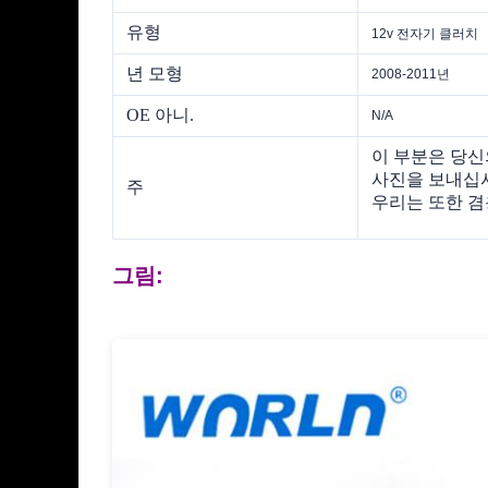
유형
12v 전자기 클러치
년 모형
2008-2011년
OE 아니.
N/A
이 부분은 당신
사진을 보내십시
주
우리는 또한 겸
그림: