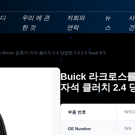
디
우리 에 관
저희와
뉴
사
한 것
연락
스
건
Aircon 압축기 자석 클러치 2.4 당당한 2.0 2.4 Saab 9-5
Buick 라크로스를 
자석 클러치 2.4 당당
WXC
부품 번호
N/A
OE Number