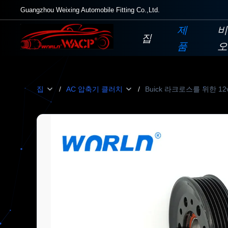
Guangzhou Weixing Automobile Fitting Co.,Ltd.
제
비
집
품
오
집
/
AC 압축기 클러치
/
Buick 라크로스를 위한 12v 